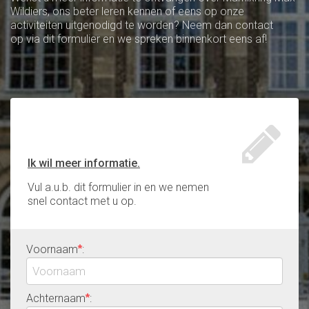
Wildiers, ons beter leren kennen of eens op onze
activiteiten uitgenodigd te worden? Neem dan contact
op via dit formulier en we spreken binnenkort eens af!
Ik wil meer informatie.
Vul a.u.b. dit formulier in en we nemen
snel contact met u op.
Voornaam
:
*
Achternaam
:
*