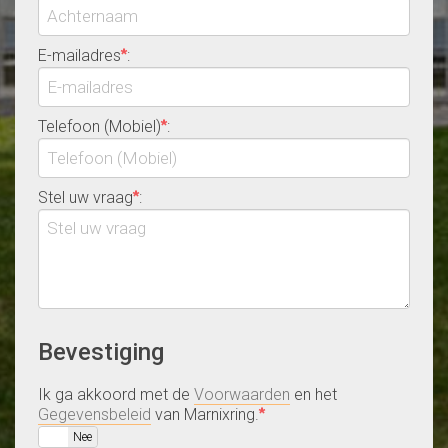
E-mailadres
:
*
Telefoon (Mobiel)
:
*
Stel uw vraag
:
*
Bevestiging
Ik ga akkoord met de
Voorwaarden
en het
Gegevensbeleid
van Marnixring.
*
Ja
Nee